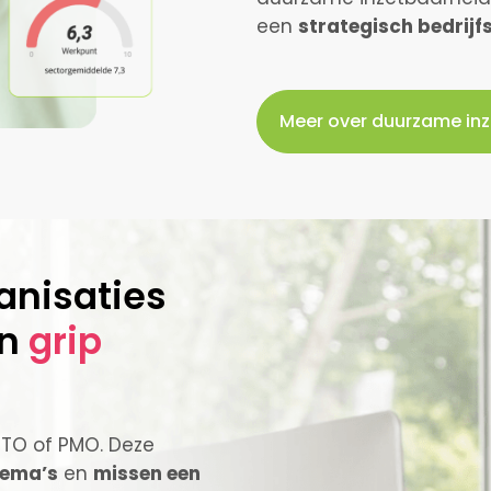
een
strategisch bedrijfs
Meer over duurzame in
anisaties
n
grip
MTO of PMO. Deze
hema’s
en
missen een