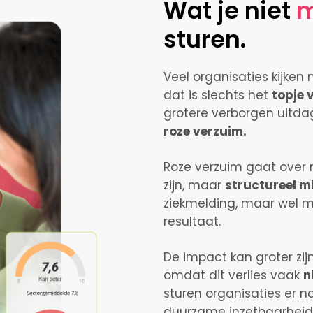
Wat je niet
m
sturen.
Veel organisaties kijken 
dat is slechts het
topje 
grotere verborgen uitda
roze verzuim
.
Roze verzuim gaat over
zijn, maar
structureel m
ziekmelding, maar wel mi
resultaat.
De impact kan groter zij
omdat dit verlies vaak
n
sturen organisaties er na
duurzame inzetbaarheid