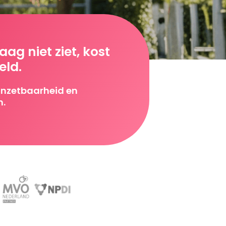
ag niet ziet, kost
eld.
inzetbaarheid en
m.