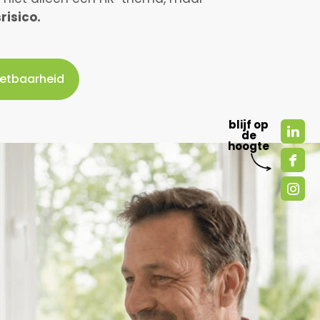
risico.
zetbaarheid
blijf op
de
hoogte