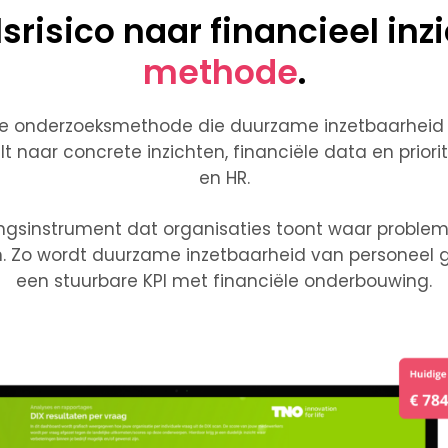
risico naar financieel inz
methode
.
te
onderzoeksmethode
die duurzame inzetbaarheid e
lt naar concrete inzichten, financiële data en prior
en HR.
ingsinstrument
dat organisaties toont waar problemen
n. Zo wordt duurzame inzetbaarheid van personeel
een
stuurbare KPI met financiële onderbouwing
.