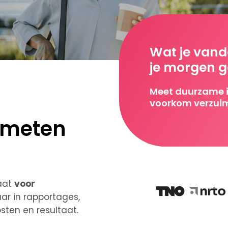
Wat je vanda
je morgen g
Meet duurzame 
voorkom verzui
meten
aat
voor
aar in rapportages,
osten en resultaat.