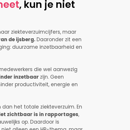
eet
, kun je niet
naar ziekteverzuimcijfers, maar
van de ijsberg.
Daaronder zit een
ging:
duurzame inzetbaarheid
en
 medewerkers die wel aanwezig
inder inzetbaar
zijn. Geen
nder productiviteit, energie en
n dan het totale ziekteverzuim. En
iet zichtbaar is in rapportages
,
uwelijks op. Daardoor is
 niet alleen een HR-thema, maar