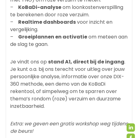
–
KoBaDi-analyse
om loonkostenverspilling
te berekenen door roze verzuim.
–
Realtime dashboards
voor inzicht en
vergelijking.
–
Groeiplannen en activatie
om meteen aan
de slag te gaan.
Je vindt ons op
stand A1, direct bij de ingang
.
Je kunt o.a. bij ons terecht voor uitleg over jouw
persoonlijke analyse, informatie over onze DIX-
360 methode, een demo van de KoBaDi
rekentool, of simpelweg om te sparren over
thema’s rondom (roze) verzuim en
duurzame
inzetbaarheid
.
Extra: we geven een gratis workshop weg tijdens
de beurs!