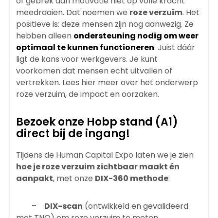
of gebrek aan motivatie niet op volle kracht
meedraaien. Dat noemen we
roze verzuim
. Het
positieve is: deze mensen zijn nog aanwezig. Ze
hebben alleen
ondersteuning nodig om weer
optimaal te kunnen functioneren
. Juist dáár
ligt de kans voor werkgevers. Je kunt
voorkomen dat mensen echt uitvallen of
vertrekken.
Lees hier meer over het onderwerp
roze verzuim, de impact en oorzaken.
Bezoek onze Hobp stand (A1)
direct bij de ingang!
Tijdens de Human Capital Expo laten we je zien
hoe je roze verzuim zichtbaar maakt én
aanpakt
, met onze
DIX-360 methode
:
–
DIX-scan
(ontwikkeld en gevalideerd
met TNO) om roze verzuim te meten.